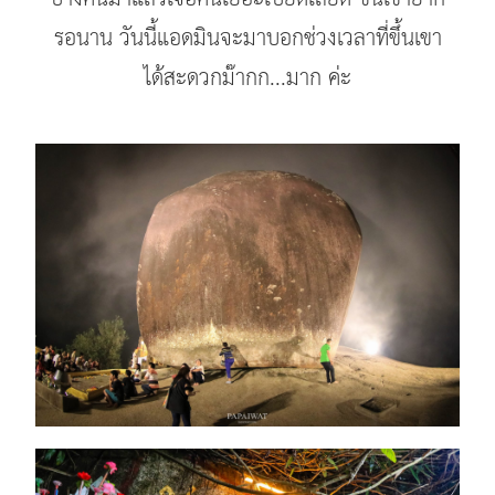
รอนาน วันนี้แอดมินจะมาบอกช่วงเวลาที่ขึ้นเขา
ได้สะดวกม๊ากก...มาก ค่ะ