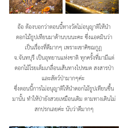
อ้อ ต้องบอกว่าตอนนี้ทางวัดไม่อนุญาติให้นำ
ดอกไม้ธูปเทียนมาด้านบนนะคะ ซึ่งแอดมินว่า
เป็นเรื่องที่ดีมากๆ เพราะเขาคิชฌกูฏ
จ.จันทบุรี เป็นอุทยานแห่งชาติ ทุกครั้งที่มามีแต่
ดอกไม้โรยเต็มเกลื่อนเส้นทางไปหมด สงสารป่า
และสัตว์ป่ามากๆค่ะ
ซึ่งตอนนี้การไม่อนุญาติให้นำดอกไม้ธูปเทียนขึ้น
มานั้น ทำให้ป่ายังสวยเหมือนเดิม ตามทางเดินไม่
สกปรกเลยค่ะ นับว่าดีมากๆ