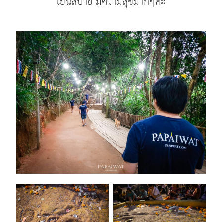
เย็นสบาย มีความสุขมากๆค่ะ