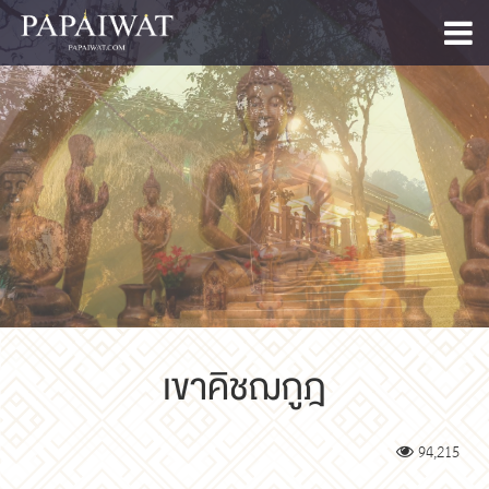
เขาคิชฌกูฎ
94,215