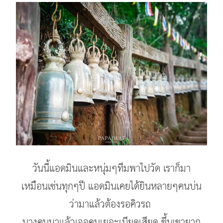
วันนี้แอดมินและหนุ่มๆทีมพาไปวัด เราก็มา
เหมือนเช่นทุกๆปี แอดมินเคยได้ยินหลายๆคนบ่น
ว่ามาแล้วต้องรอคิวรถ
บางคนมาแล้วเจอคนเยอะเบียดเสียด ขึ้นเขายาก