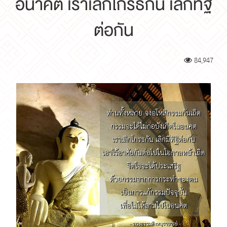
อนาคต เราเลิกโกรธกัน เลิกทิฐิ
ต่อกัน
84,947